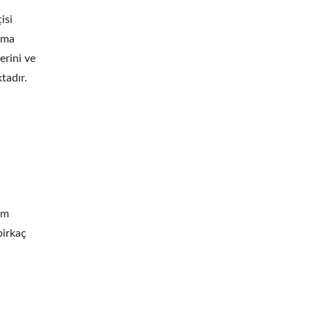
isi
alma
erini ve
tadır.
im
birkaç