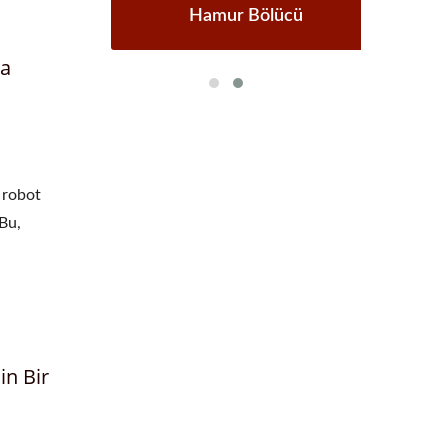
nesi
Hamur Bölücü
Ot
ca
 robot
 Bu,
in Bir