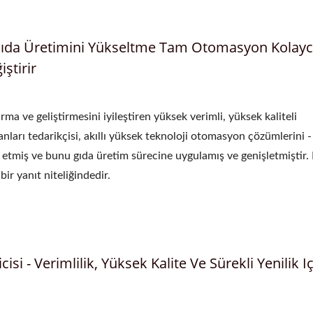
Hamur Bölücü
Otomatik Mantı Maki
e Gıda Üretimini Yükseltme Tam Otomasyon Kolay
ştirir
rma ve geliştirmesini iyileştiren yüksek verimli, yüksek kaliteli
nları tedarikçisi, akıllı yüksek teknoloji otomasyon çözümlerini -
gre etmiş ve bunu gıda üretim sürecine uygulamış ve genişletmiştir.
ir yanıt niteliğindedir.
si - Verimlilik, Yüksek Kalite Ve Sürekli Yenilik Iç