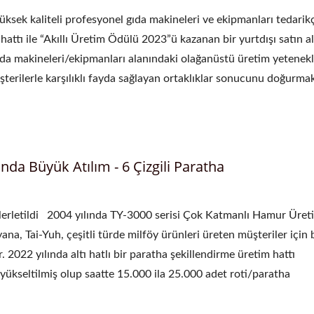
üksek kaliteli profesyonel gıda makineleri ve ekipmanları tedarikç
hattı ile “Akıllı Üretim Ödülü 2023”ü kazanan bir yurtdışı satın 
gıda makineleri/ekipmanları alanındaki olağanüstü üretim yetenekl
üşterilerle karşılıklı fayda sağlayan ortaklıklar sonucunu doğurmak
da Büyük Atılım - 6 Çizgili Paratha
İlerletildi 2004 yılında TY-3000 serisi Çok Katmanlı Hamur Üret
na, Tai-Yuh, çeşitli türde milföy ürünleri üreten müşteriler için 
 2022 yılında altı hatlı bir paratha şekillendirme üretim hattı
ükseltilmiş olup saatte 15.000 ila 25.000 adet roti/paratha