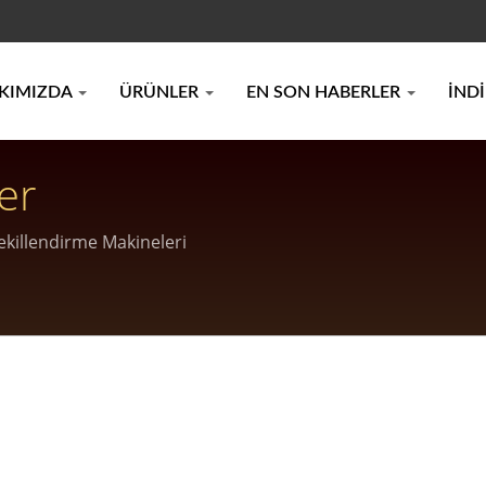
KIMIZDA
ÜRÜNLER
EN SON HABERLER
İND
er
ekillendirme Makineleri