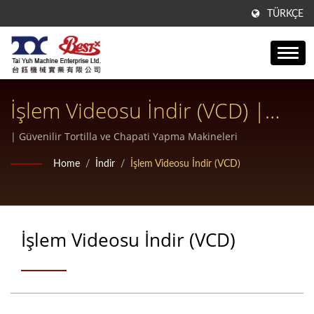
TÜRKÇE
İşlem Videosu İndir (VCD) |
Profesyonel Fırınlar Için
| Güvenilir Tortilla ve Chapati Yapma Makineleri
Gelişmiş Milföy Makinesi
Home
/
İndir
/
İşlem Videosu İndir (VCD)
İşlem Videosu İndir (VCD)