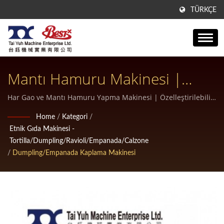
TÜRKÇE
Mantı Hamuru Makinesi |
Restoranlar Ve Gıda Üreticileri
Har Gao ve Mantı Hamuru Yapma Makinesi | Özelleştirilebilir
milföy makineleri
Için En İyi Mantı Makinesi
Home
/
Kategori
/
Etnik Gıda Makinesi -
Tortilla/Dumpling/Ravioli/Empanada/Calzone
/
Dumpling/Empanada Kaplama Makinesi