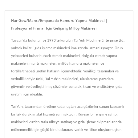
Har Gow/Mantı/Empanada Hamuru Yapma Makinesi |
Profesyonel Fırınlar Için Gelişmiş Milföy Makinesi
Tayvan'da bulunan ve 1993'te kurulan Tai Yuh Machine Enterprise Ltd.,
yüksek kaliteli gıda işleme makineleri imalatında uzmanlaşmıştır. Ürün
yelpazeleri buhar buharlı ekmek makineleri, dolgulu ekmek yapma
makineleri, mantı makineleri, milföy hamuru makineleri ve
tortilla/chapati üretim hatlarını içermektedir. Yenilikçi tasarımları ve
verimlilikleriyle ünlü, Tai Yuh'ın makineleri, uluslararası pazarlara
güvenilir ve özelleştirilmiş çözümler sunarak, ticari ve endüstriyel gıda
üretimi için idealdir.
Tai Yuh, tasarımdan üretime kadar uçtan uca çözümler sunan kapsamlı
bir tek durak imalat hizmeti sunmaktadır. Küresel bir erişime sahip,
makineleri 20'den fazla ülkeye satılmış ve gıda işleme ekipmanlarında
mükemmellik için güçlü bir uluslararası varlık ve itibar oluşturmuştur.