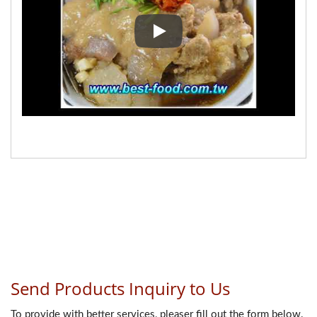
Tayvan Köfte(Ba-Wan) Yapma M