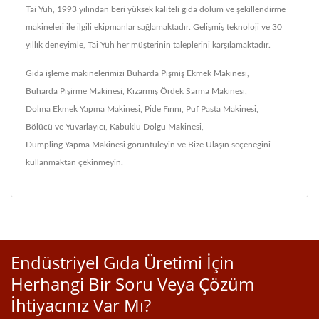
Tai Yuh, 1993 yılından beri yüksek kaliteli gıda dolum ve şekillendirme
makineleri ile ilgili ekipmanlar sağlamaktadır. Gelişmiş teknoloji ve 30
yıllık deneyimle, Tai Yuh her müşterinin taleplerini karşılamaktadır.
Gıda işleme makinelerimizi
Buharda Pişmiş Ekmek Makinesi
,
Buharda Pişirme Makinesi
,
Kızarmış Ördek Sarma Makinesi
,
Dolma Ekmek Yapma Makinesi
,
Pide Fırını
,
Puf Pasta Makinesi
,
Bölücü ve Yuvarlayıcı
,
Kabuklu Dolgu Makinesi
,
Dumpling Yapma Makinesi
görüntüleyin ve
Bize Ulaşın
seçeneğini
kullanmaktan çekinmeyin.
Endüstriyel Gıda Üretimi İçin
Herhangi Bir Soru Veya Çözüm
İhtiyacınız Var Mı?