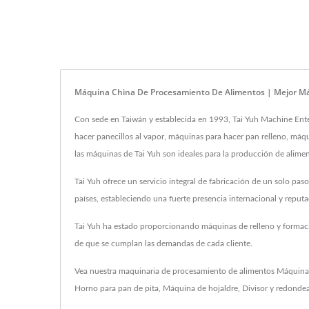
Máquina China De Procesamiento De Alimentos | Mejor Má
Con sede en Taiwán y establecida en 1993, Tai Yuh Machine Enter
hacer panecillos al vapor, máquinas para hacer pan relleno, máqu
las máquinas de Tai Yuh son ideales para la producción de alimen
Tai Yuh ofrece un servicio integral de fabricación de un solo pa
países, estableciendo una fuerte presencia internacional y repu
Tai Yuh ha estado proporcionando máquinas de relleno y formaci
de que se cumplan las demandas de cada cliente.
Vea nuestra maquinaria de procesamiento de alimentos
Máquina 
Horno para pan de pita
,
Máquina de hojaldre
,
Divisor y redonde