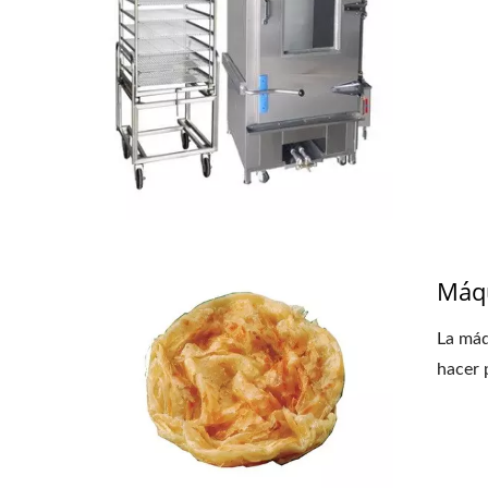
Máquina Automática De
Empanadillas
Máqu
La máq
hacer 