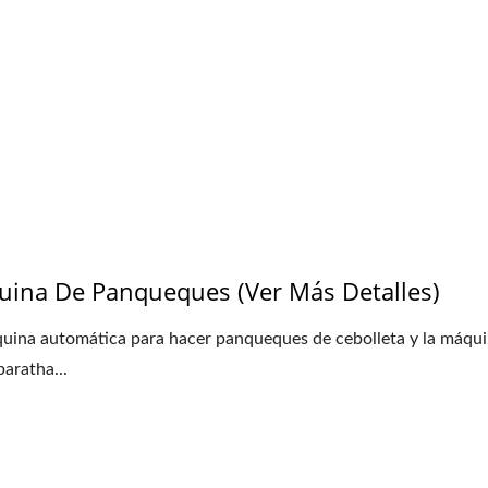
Divisor De Masa
Máquina Automática
Empanadillas
ina De Panqueques (ver Más Detalles)
uina automática para hacer panqueques de cebolleta y la máqui
paratha...