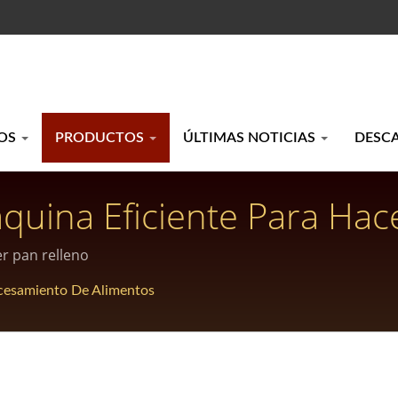
ROS
PRODUCTOS
ÚLTIMAS NOTICIAS
DESC
quina Eficiente Para Hac
Escala
er pan relleno
cesamiento De Alimentos