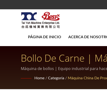
PÁGINA DE INICIO
ACERCA DE NOSOT
Bollo De Carne | Má
Producción A Gran 
Máquina de bollos | Equipo industrial para hac
Home
/
Categoría
/
Máquina China De Pro