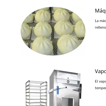
Máqu
La máq
relleno
Vapo
El vap
temper