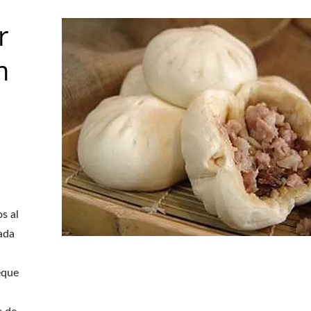
r
m
s al
ada
eque