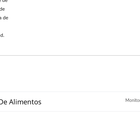
e de
 de
a de
d.
De Alimentos
Monito