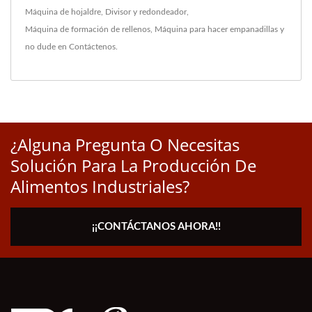
Máquina de hojaldre
,
Divisor y redondeador
,
Máquina de formación de rellenos
,
Máquina para hacer empanadillas
y
no dude en
Contáctenos
.
¿Alguna Pregunta O Necesitas
Solución Para La Producción De
Alimentos Industriales?
¡¡CONTÁCTANOS AHORA!!