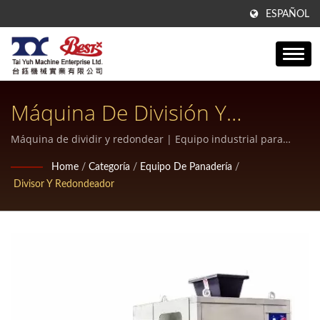
ESPAÑOL
Máquina De División Y
Redondeo | Máquina Eficiente
Máquina de dividir y redondear | Equipo industrial para
hacer pan relleno
Para Hacer Pan Relleno Para
Home
/
Categoría
/
Equipo De Panadería
/
Divisor Y Redondeador
Producción A Gran Escala