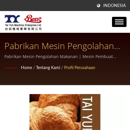
INDONESIA
Pabrikan Mesin Pengolahan
Makanan | Mesin Pastri
Pabrikan Mesin Pengolahan Makanan | Mesin Pembuat
Tortilla dan Chapati yang Andal
Goreng Canggih Untuk Toko
Home
/
Tentang Kami
/
Profil Perusahaan
Roti Profesional