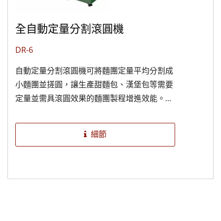
全自動定量分割滾圓機
DR-6
自動定量分割滾圓機可將麵團定量平均分割成
小麵團並搓圓，讓生產甜麵包、漢堡包等需要
定量並需具滾圓效果的麵團製程增進效能。另
外，在生產PIZZA產品時，單獨進行麵糰定量
分塊，定量輸出PIZZA麵糰後，機器自動進行
細節
搓圓動作，更是節省了人力及操作時間。 特
點： -麵團重量控制精準，維持為25-130克/
粒，誤差範圍在±1.2克。 -適合軟至中等硬度
麵團，上料斗可承約35KG。 -全不鏽鋼機體，
持久恆新。接觸麵體組件面材料採用食品級工
程塑料，自潤良好。...