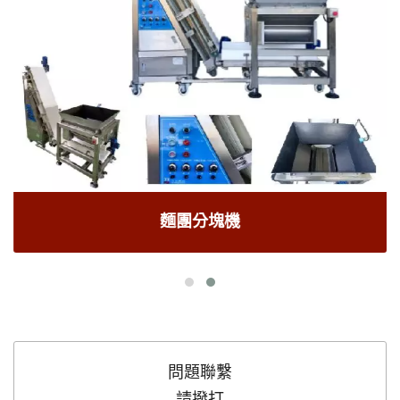
麵團分塊機
問題聯繫